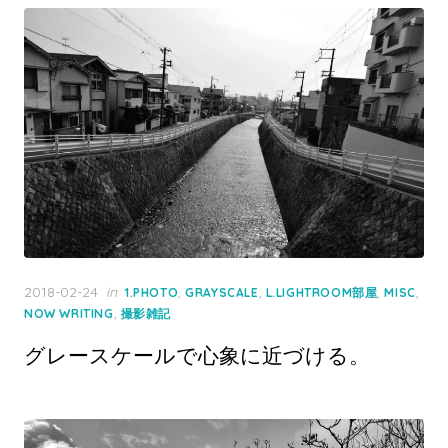
Posted
2018-02-24
in
,
,
,
,
1.PHOTO
GRAYSCALE
L.LIGHTROOM部屋
MISC
on
,
NOW WRITING
撮影雑記
グレースケールで心象に近づける。