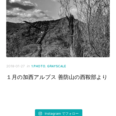
Posted
2018-01-27
in
,
1.PHOTO
GRAYSCALE
on
１月の加西アルプス 善防山の西鞍部より
Instagram でフォロー