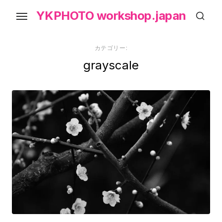
Skip
YKPHOTO workshop.japan
to
the
content
カテゴリー:
grayscale