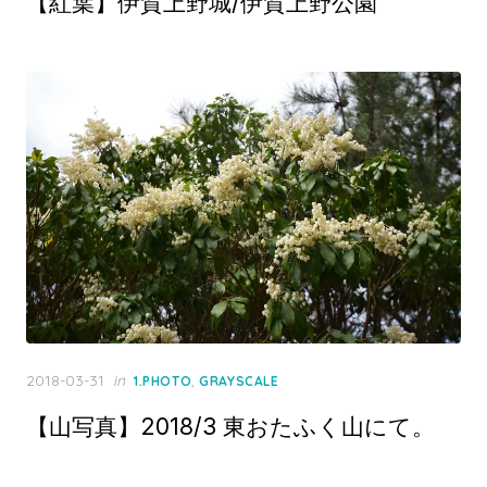
【紅葉】伊賀上野城/伊賀上野公園
Posted
2018-03-31
in
,
1.PHOTO
GRAYSCALE
on
【山写真】2018/3 東おたふく山にて。