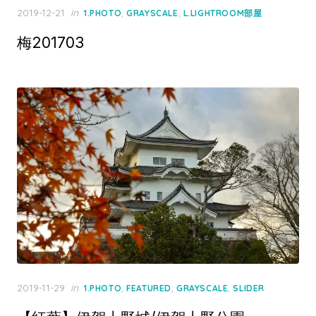
Posted
2019-12-21
in
,
,
1.PHOTO
GRAYSCALE
L.LIGHTROOM部屋
on
梅201703
Posted
2019-11-29
in
,
,
,
1.PHOTO
FEATURED
GRAYSCALE
SLIDER
on