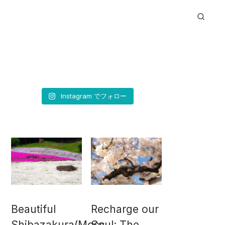
Instagram でフォロー
Beautiful
Recharge our
Shibazakura(Moss
Soul: The