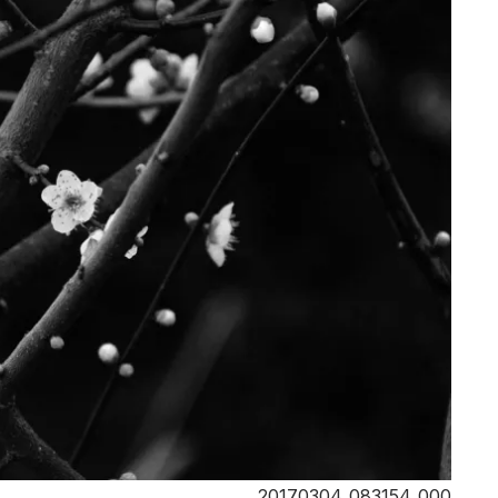
20170304_083154_000