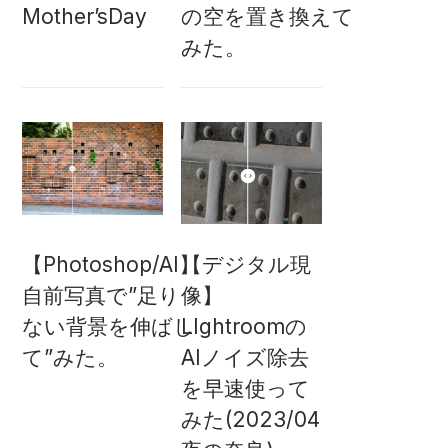
Mother’sDay
の空を置き換えて
みた。
【Photoshop/AI】
【デジタル現
自前写真で”足り
像】
ない背景を伸ばし
LIghtroomの
て”みた。
AIノイズ除去
を早速使って
みた(2023/04