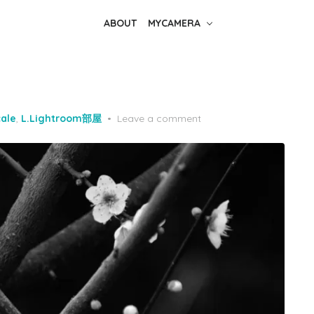
ABOUT
MYCAMERA
ale
,
L.Lightroom部屋
Leave a comment