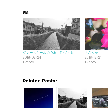
込
み
関連
中…
グレースケールで心象に近づける。
さざんか
2018-02-24
2019-12-21
1.Photo
1.Photo
Related Posts: