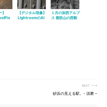
ー】
【デジタル現像】
１月の加西アルプ
oolPix
LIghtroomのAI
ス 善防山の西鞍
ノイズ除去を早速
部より
使ってみた
(2023/04 夜の
奈良)
NEXT
Next
砂浜の見える駅。- 須磨 –
post: