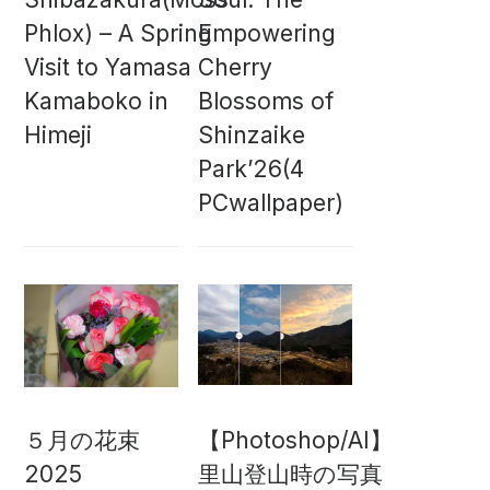
Phlox) – A Spring
Empowering
Visit to Yamasa
Cherry
Kamaboko in
Blossoms of
Himeji
Shinzaike
Park’26(4
PCwallpaper)
５月の花束
【Photoshop/AI】
2025
里山登山時の写真