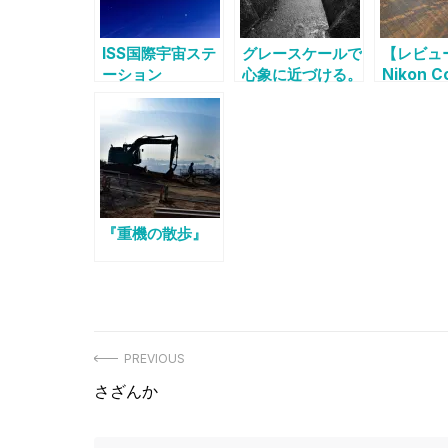
ISS国際宇宙ステ
グレースケールで
【レビュ
ーション
心象に近づける。
Nikon C
with「きぼう」
S6900
を撮影
2018.05.22
『重機の散歩』
投
PREVIOUS
Previous
さざんか
稿
post: