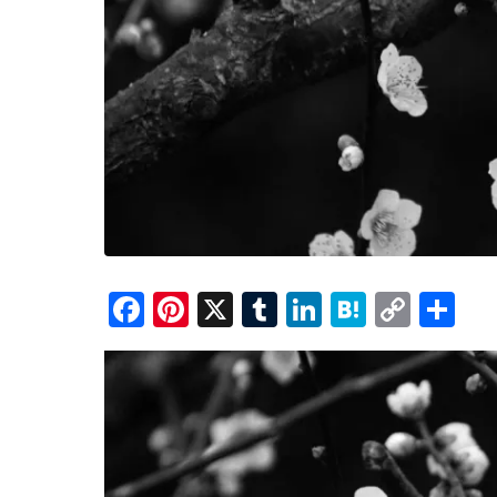
F
Pi
X
T
Li
H
C
共
a
nt
u
n
at
o
有
c
er
m
k
e
p
e
e
bl
e
n
y
b
st
r
dI
a
Li
o
n
n