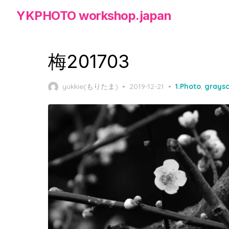
Skip
YKPHOTO workshop.japan
to
the
content
梅201703
Posted
yukkie(もりたま)
2019-12-21
1.Photo
,
graysc
on