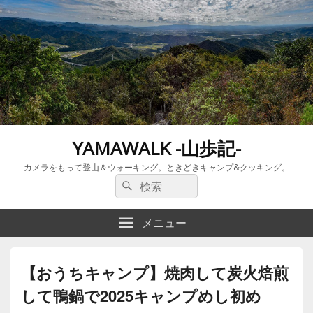
YAMAWALK -山歩記-
カメラをもって登山＆ウォーキング。ときどきキャンプ&クッキング。
検
検
索:
索
メニュー
【おうちキャンプ】焼肉して炭火焙煎
して鴨鍋で2025キャンプめし初め