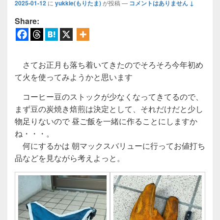
2025-01-12
に
yukkie(もりたま)
が投稿
—
コメントはありません ↓
Share:
さてお正月も落ち着いてきたのでそろそろ今年初め
て火を使ってみようかと思います
コーヒー豆のストックが少なくなってきてるので、
まず豆の炭焼き焙煎は決定として、それだけだと少し
物足りないので 昼ご飯を一緒に作ることにしますか
ね・・・。
何にするかは 朝マックスバリューに行ってお値打ち
品などを見ながら考えよっと。