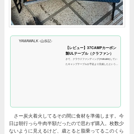
YAMAWALK -山歩記-
【レビュー】37CAMPカーボン
製ULテーブル（クラファン）
さて、クラウドファンディング(makuake)してい
たキャンプテーブルが予定より完成したというこ
とで、早速届きました。 めちゃくちゃ軽いので
中身入ってるのかなと思いましたが（笑）収納袋
の中にちゃんと入ってました。 サイズが小さい
ので袋は作り直すみたいですが、まあこれでもい
けるかも。ただできれば汚れが目立ちにくい暗色
系の方が良かったかな？ 早速2025年初めてのお
うちアウトドアクッキングで使ってみます。 写
真の通り穴が開いてます。片側（↑の写真だと右
側）はバーナー通せるような感じで少し大きめ。
さー炭火着火してるその間に食材を準備します。今
めちゃくちゃ軽...
日は朝行っら牛肉半額だったので思わず購入。枚数少
ないように見えるけど、歳とると脂乗ってるこのくら